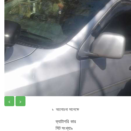
<
>
৳ আলোচনা সাপেক্ষে
ক্যাটাগরি
কার
সিট সংখ্যা
৯