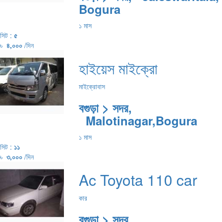
Bogura
১ মাস
সিট :
৫
৳
৪,০০০
/দিন
হাইয়েস মাইক্রো
মাইক্রোবাস
বগুড়া > সদর,
Malotinagar,Bogura
১ মাস
সিট :
১১
৳
৩,০০০
/দিন
Ac Toyota 110 car
কার
বগুড়া > সদর,