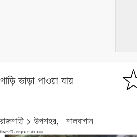
গাড়ি ভাড়া পাওয়া যায়
রাজশাহী > উপশহর, শালবাগান
বিজ্ঞাপনটি ফেসবুকে শেয়ার করুন