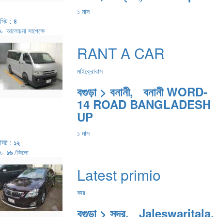
১ মাস
সিট :
৪
৳
আলোচনা সাপেক্ষে
RANT A CAR
মাইক্রোবাস
বগুড়া > বনানী, বনানী WORD-
14 ROAD BANGLADESH
UP
১ মাস
সিট :
১২
৳
১৬
/কিলো
Latest primio
কার
বগুড়া > সদর, Jaleswaritala,