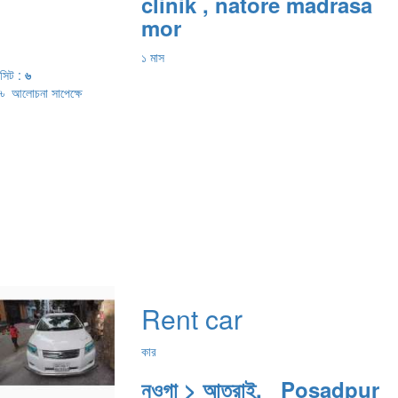
clinik , natore madrasa
mor
১ মাস
সিট :
৬
৳
আলোচনা সাপেক্ষে
Rent car
কার
নওগা > আত্রাই, Posadpur