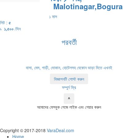
Malotinagar,Bogura
১ মাস
সিট :
৫
৳
১,৫০০
/দিন
পরবর্তী
বাসা, মেস, গাড়ী, দোকান, হোটেলসহ যেকোন ভাড়া দিতে এখনই
বিজ্ঞাপনটি পোস্ট করুন
সম্পুর্ন ফ্রি
^
আমাদের ফেসবুক পেজে লাইক এবং শেয়ার করুন
Copyright © 2017-2018
VaraDeal.com
Home