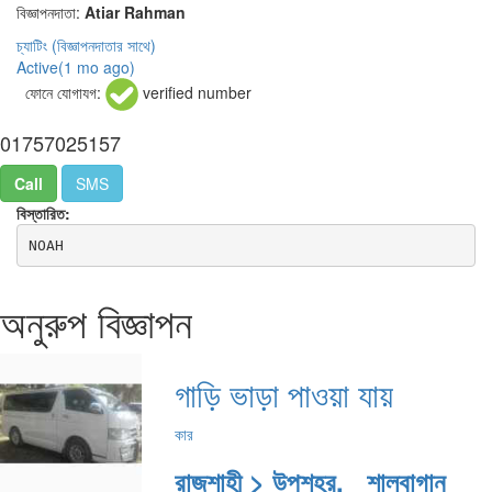
বিজ্ঞাপনদাতা:
Atiar Rahman
চ্যাটিং
(বিজ্ঞাপনদাতার সাথে)
Active(
1 mo ago
)
ফোনে যোগাযগ:
verified number
01757025157
Call
SMS
বিস্তারিত:
NOAH
অনুরুপ বিজ্ঞাপন
গাড়ি ভাড়া পাওয়া যায়
কার
রাজশাহী > উপশহর, শালবাগান