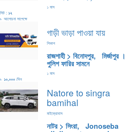
১ মাস
সিট :
১২
৳
আলোচনা সাপেক্ষে
গাড়ী ভাড়া পাওয়া যায়
পিকাপ
রাজশাহী > বিনোদপুর, মির্জাপুর ।
পুলিশ ফারির সামনে
১ মাস
৳
১০,০০০
/দিন
Natore to singra
bamihal
মাইক্রোবাস
নাটর > সিংরা, Jonoseba