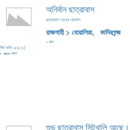
অনির্বান ছাত্রাবাস
ছাত্রাবাস / ছাত্র হোস্টেল
রাজশাহী > বোয়ালিয়া, কাদিরগন্জ
১ মাস
সিট খালি:
১
(১০১)
৳
৯০০
/মাস
শুভ ছাত্রাবাস সিটখালি আছে।