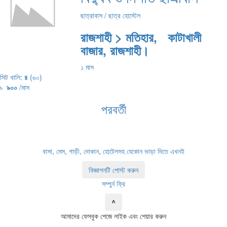
ছাত্রাবাস / ছাত্র হোস্টেল
রাজশাহী > মতিহার, কাটাখালী
বাজার, রাজশাহী।
১ মাস
সিট খালি:
৪
(৬০)
৳
৯০০
/মাস
পরবর্তী
বাসা, মেস, গাড়ী, দোকান, হোটেলসহ যেকোন ভাড়া দিতে এখনই
বিজ্ঞাপনটি পোস্ট করুন
সম্পুর্ন ফ্রি
^
আমাদের ফেসবুক পেজে লাইক এবং শেয়ার করুন