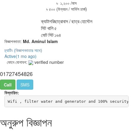
৳ ১,২০০ /মাস
৳ ৫০০ (উন্নয়ন / সার্ভিস চার্জ)
ক্যাটাগরি
ছাত্রাবাস / ছাত্র হোস্টেল
সিট খালি
৫
মোট সিট
১৬৪
বিজ্ঞাপনদাতা:
Md. Aminul Islam
চ্যাটিং
(বিজ্ঞাপনদাতার সাথে)
Active(
1 mo ago
)
ফোনে যোগাযগ:
verified number
01727454826
Call
SMS
বিস্তারিত:
Wifi , filter water and generator and 100% security
অনুরুপ বিজ্ঞাপন