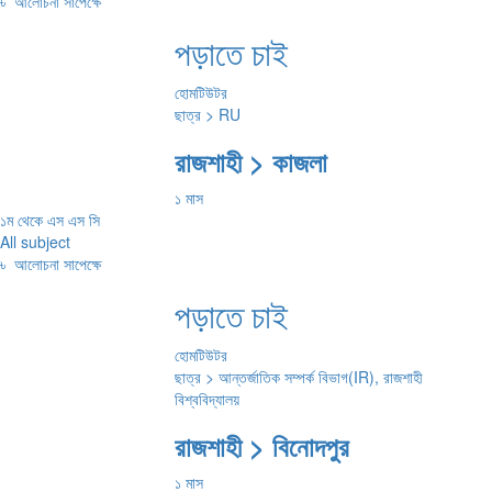
৳
আলোচনা সাপেক্ষে
পড়াতে চাই
হোমটিউটর
ছাত্র > RU
রাজশাহী > কাজলা
১ মাস
১ম থেকে এস এস সি
All subject
৳
আলোচনা সাপেক্ষে
পড়াতে চাই
হোমটিউটর
ছাত্র > আন্তর্জাতিক সম্পর্ক বিভাগ(IR), রাজশাহী
বিশ্ববিদ্যালয়
রাজশাহী > বিনোদপুর
১ মাস