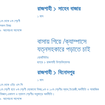
রাজশাহী > সাহেব বাজার
১ মাস
১ম থেকে ৮ম শ্রেণী
সকল বিষয়
৳
আলোচনা সাপেক্ষে
বাসায় গিয়ে /ক্যাম্পাসে
যত্নসহকারে পড়াতে চাই
হোমটিউটর
ছাত্র > রাজশাহী বিশ্ববিদ্যালয়
রাজশাহী > বিনোদপুর
১ মাস
১ম থেকে এইচ এস সি
১ম শ্রেণী হতে ৮ম শ্রেণী যেকোনো বিষয়,৯ম ও ১০ম শ্রেণীর ম্যাথ,ইংরেজী,অর্থনীতি ও সামাজিক
বিজ্ঞান,একাদশ ও দ্বাদশ শ্রেণীর শুধুমাত্র অর্থনীতি।
৳
আলোচনা সাপেক্ষে