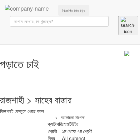
বিজ্ঞাপন দিন ফ্রি
পড়াতে চাই
রাজশাহী > সাহেব বাজার
বিজ্ঞাপনটি ফেসবুকে শেয়ার করুন
৳ আলোচনা সাপেক্ষ
ক্যাটাগরি
হোমটিউটর
শ্রেণী
১ম থেকে ৭ম শ্রেণী
বিষয়
All subject