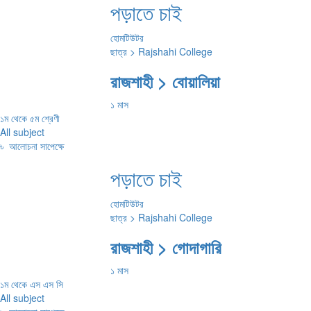
পড়াতে চাই
হোমটিউটর
ছাত্র > Rajshahi College
রাজশাহী > বোয়ালিয়া
১ মাস
১ম থেকে ৫ম শ্রেণী
All subject
৳
আলোচনা সাপেক্ষে
পড়াতে চাই
হোমটিউটর
ছাত্র > Rajshahi College
রাজশাহী > গোদাগারি
১ মাস
১ম থেকে এস এস সি
All subject