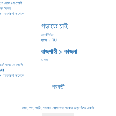
১ম থেকে ৮ম শ্রেণী
সব বিষয়ে
৳
আলোচনা সাপেক্ষে
পড়াতে চাই
হোমটিউটর
ছাত্র > RU
রাজশাহী > কাজলা
১ মাস
৪র্থ থেকে ৮ম শ্রেণী
All
৳
আলোচনা সাপেক্ষে
পরবর্তী
বাসা, মেস, গাড়ী, দোকান, হোটেলসহ যেকোন ভাড়া দিতে এখনই