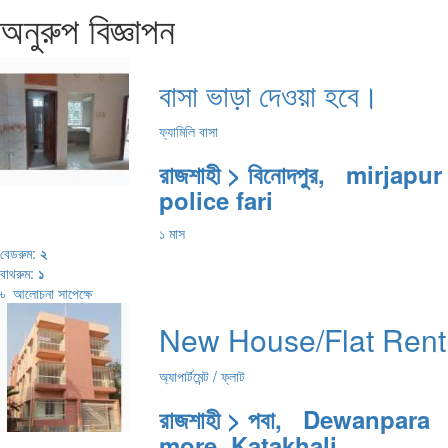
অনুরুপ বিজ্ঞাপন
বাসা ভাড়া দেওয়া হবে।
ফ্যামিলি বাসা
রাজশাহী > বিনোদপুর, mirjapur
police fari
১ মাস
বেডরুম:
২
বাথরুম:
১
৳
আলোচনা সাপেক্ষে
New House/Flat Rent
অ্যাপার্টমেন্ট / ফ্লাট
রাজশাহী > পবা, Dewanpara
more, Katakhali,