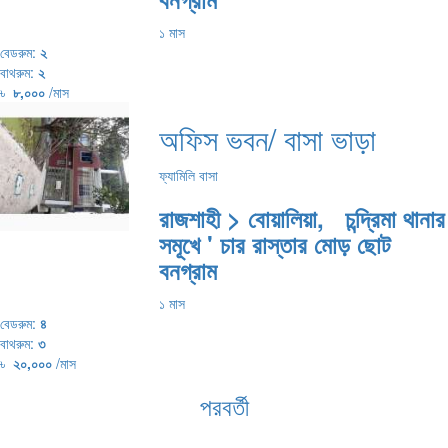
১ মাস
বেডরুম:
২
বাথরুম:
২
৳
৮,০০০
/মাস
অফিস ভবন/ বাসা ভাড়া
ফ্যামিলি বাসা
রাজশাহী > বোয়ালিয়া, চন্দ্রিমা থানার
সমূখে ' চার রাস্তার মোড় ছোট
বনগ্রাম
১ মাস
বেডরুম:
৪
বাথরুম:
৩
৳
২০,০০০
/মাস
পরবর্তী