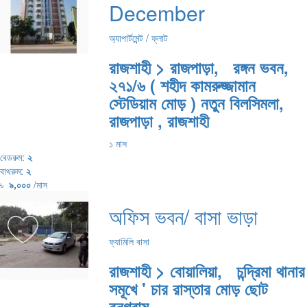
December
অ্যাপার্টমেন্ট / ফ্লাট
রাজশাহী > রাজপাড়া, রঙ্গন ভবন,
২৭১/৬ ( শহীদ কামরুজ্জামান
স্টেডিয়াম মোড় ) নতুন বিলসিমলা,
রাজপাড়া , রাজশাহী
১ মাস
বেডরুম:
২
বাথরুম:
২
৳
৯,০০০
/মাস
অফিস ভবন/ বাসা ভাড়া
ফ্যামিলি বাসা
রাজশাহী > বোয়ালিয়া, চন্দ্রিমা থানার
সমূখে ' চার রাস্তার মোড় ছোট
বনগ্রাম