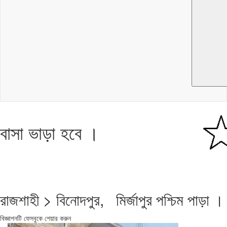
বাসা ভাড়া হবে ।
রাজশাহী > বিনোদপুর, মির্জাপুর পশ্চিম পাড়া ।
বিজ্ঞাপনটি ফেসবুকে শেয়ার করুন