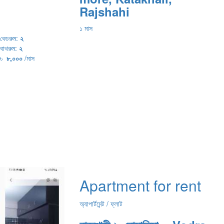
Rajshahi
১ মাস
বেডরুম:
২
বাথরুম:
২
৳
৮,০০০
/মাস
Apartment for rent
অ্যাপার্টমেন্ট / ফ্লাট