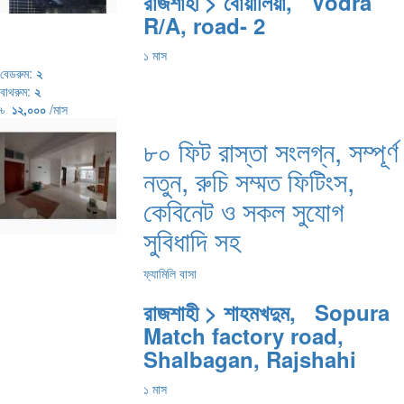
রাজশাহী > বোয়ালিয়া, Vodra
R/A, road- 2
১ মাস
বেডরুম:
২
বাথরুম:
২
৳
১২,০০০
/মাস
৮০ ফিট রাস্তা সংলগ্ন, সম্পূর্ণ
নতুন, রুচি সম্মত ফিটিংস,
কেবিনেট ও সকল সুযোগ
সুবিধাদি সহ
ফ্যামিলি বাসা
রাজশাহী > শাহমখদুম, Sopura
Match factory road,
Shalbagan, Rajshahi
১ মাস