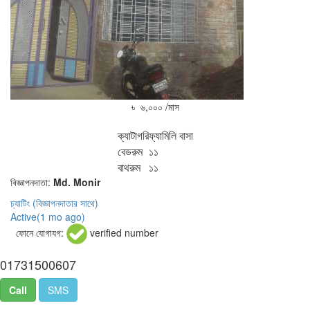
৳ ৬,০০০ /মাস
ক্যাটাগরি
ফ্যামিলি বাসা
বেডরুম
১১
বাথরুম
১১
বিজ্ঞাপনদাতা:
Md. Monir
চ্যাটিং
(বিজ্ঞাপনদাতার সাথে)
Active(
1 mo ago
)
ফোনে যোগাযগ:
verified number
01731500607
Call
SMS