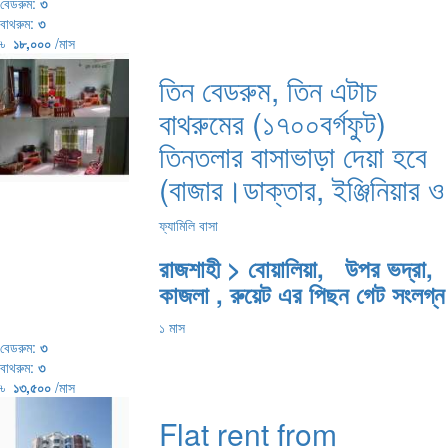
বেডরুম:
৩
বাথরুম:
৩
৳
১৮,০০০
/মাস
তিন বেডরুম, তিন এটাচ
বাথরুমের (১৭০০বর্গফুট)
তিনতলার বাসাভাড়া দেয়া হবে
(বাজার।ডাক্তার, ইঞ্জিনিয়ার ও
ফ্যামিলি বাসা
রাজশাহী > বোয়ালিয়া, উপর ভদ্রা,
কাজলা , রুয়েট এর পিছন গেট সংলগ্ন
১ মাস
বেডরুম:
৩
বাথরুম:
৩
৳
১৩,৫০০
/মাস
Flat rent from