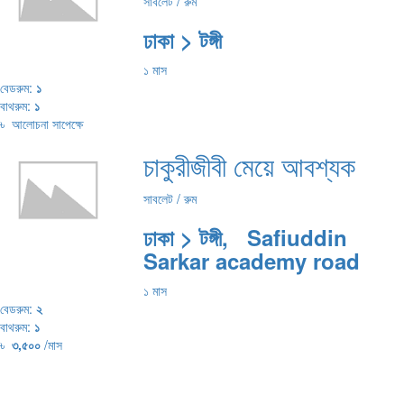
সাবলেট / রুম
ঢাকা > টঙ্গী
১ মাস
বেডরুম:
১
বাথরুম:
১
৳
আলোচনা সাপেক্ষে
চাকুরীজীবী মেয়ে আবশ্যক
সাবলেট / রুম
ঢাকা > টঙ্গী, Safiuddin
Sarkar academy road
১ মাস
বেডরুম:
২
বাথরুম:
১
৳
৩,৫০০
/মাস