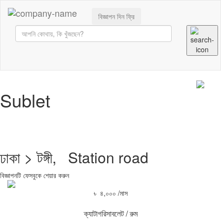
বিজ্ঞাপন দিন ফ্রি
Sublet
ঢাকা > টঙ্গী, Station road
বিজ্ঞাপনটি ফেসবুকে শেয়ার করুন
৳ ৪,০০০ /মাস
ক্যাটাগরি
সাবলেট / রুম