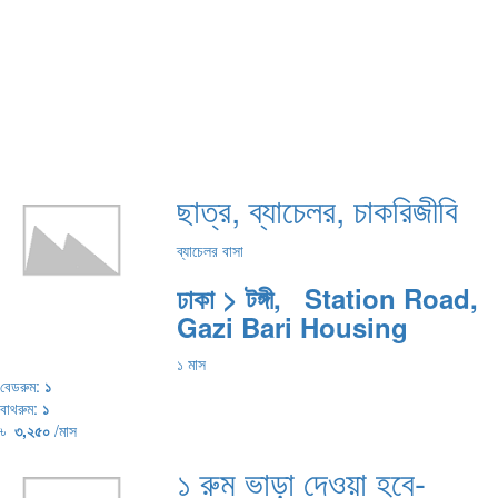
ছাত্র, ব্যাচেলর, চাকরিজীবি
ব্যাচেলর বাসা
ঢাকা > টঙ্গী, Station Road,
Gazi Bari Housing
১ মাস
বেডরুম:
১
বাথরুম:
১
৳
৩,২৫০
/মাস
১ রুম ভাড়া দেওয়া হবে-