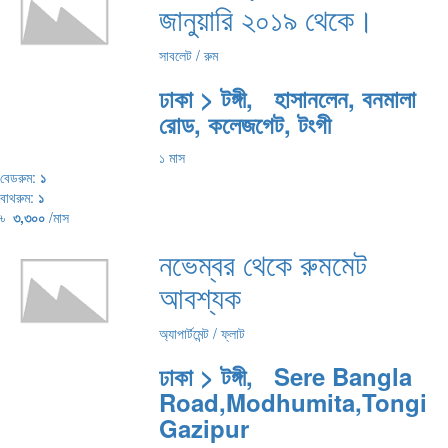
জানুয়ারি ২০১৯ থেকে।
সাবলেট / রুম
ঢাকা > টঙ্গী, হাসানলেন, বনমালা
রোড, কলেজগেট, টংগী
১ মাস
বেডরুম:
১
বাথরুম:
১
৳
৩,৩০০
/মাস
নভেম্বর থেকে রুমমেট
আবশ্যক
অ্যাপার্টমেন্ট / ফ্লাট
ঢাকা > টঙ্গী, Sere Bangla
Road,Modhumita,Tongi
Gazipur