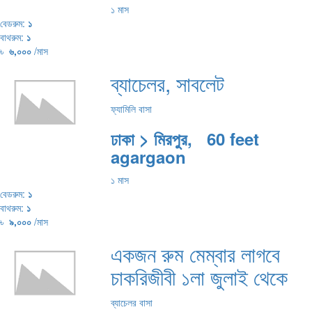
১ মাস
বেডরুম:
১
বাথরুম:
১
৳
৬,০০০
/মাস
ব্যাচেলর, সাবলেট
ফ্যামিলি বাসা
ঢাকা > মিরপুর, 60 feet
agargaon
১ মাস
বেডরুম:
১
বাথরুম:
১
৳
৯,০০০
/মাস
একজন রুম মেম্বার লাগবে
চাকরিজীবী ১লা জুলাই থেকে
ব্যাচেলর বাসা