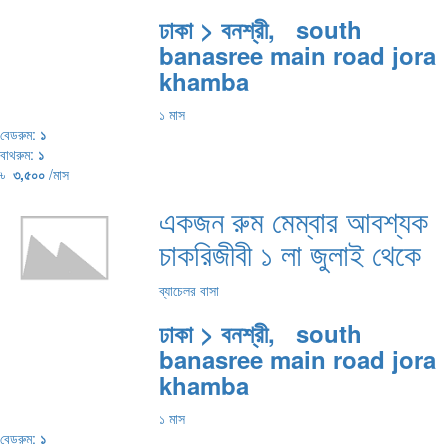
ঢাকা > বনশ্রী, south
banasree main road jora
khamba
১ মাস
বেডরুম:
১
বাথরুম:
১
৳
৩,৫০০
/মাস
একজন রুম মেম্বার আবশ্যক
চাকরিজীবী ১ লা জুলাই থেকে
ব্যাচেলর বাসা
ঢাকা > বনশ্রী, south
banasree main road jora
khamba
১ মাস
বেডরুম:
১