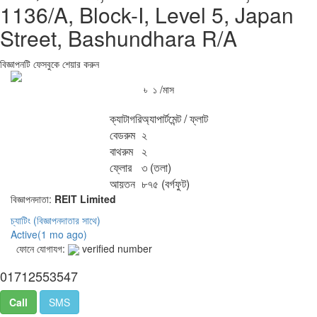
1136/A, Block-I, Level 5, Japan
Street, Bashundhara R/A
বিজ্ঞাপনটি ফেসবুকে শেয়ার করুন
৳ ১ /মাস
ক্যাটাগরি
অ্যাপার্টমেন্ট / ফ্লাট
বেডরুম
২
বাথরুম
২
ফ্লোর
৩
(তলা)
আয়তন
৮৭৫
(বর্গফুট)
বিজ্ঞাপনদাতা:
REIT Limited
চ্যাটিং
(বিজ্ঞাপনদাতার সাথে)
Active(
1 mo ago
)
ফোনে যোগাযগ:
verified number
01712553547
Call
SMS