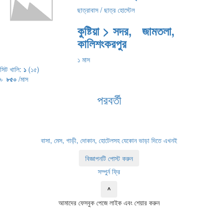
ছাত্রাবাস / ছাত্র হোস্টেল
কুষ্টিয়া > সদর, জামতলা,
কালিশংকরপুর
১ মাস
সিট খালি:
১
(১৫)
৳
৮৫০
/মাস
পরবর্তী
বাসা, মেস, গাড়ী, দোকান, হোটেলসহ যেকোন ভাড়া দিতে এখনই
বিজ্ঞাপনটি পোস্ট করুন
সম্পুর্ন ফ্রি
^
আমাদের ফেসবুক পেজে লাইক এবং শেয়ার করুন