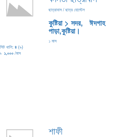
ছাত্রাবাস / ছাত্র হোস্টেল
কুষ্টিয়া > সদর, ঈদগাহ
পাড়া,কুষ্টিয়া।
১ মাস
সিট খালি:
৪
(৯)
৳
১,০০০
/মাস
শাফী