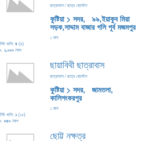
ছাত্রাবাস / ছাত্র হোস্টেল
কুষ্টিয়া > সদর, ৯৯,ইয়াকুব মিয়া
সড়ক,সাদ্দাম বাজার গলি পূর্ব মজমপুর
১ মাস
সিট খালি:
৪
(৪)
৳
১,০০০
/মাস
ছায়াবিথী ছাত্রাবাস
ছাত্রাবাস / ছাত্র হোস্টেল
কুষ্টিয়া > সদর, জামতলা,
কালিশংকরপুর
১ মাস
সিট খালি:
১
(১৫)
৳
৮৫০
/মাস
ছোট্ট নক্ষত্র