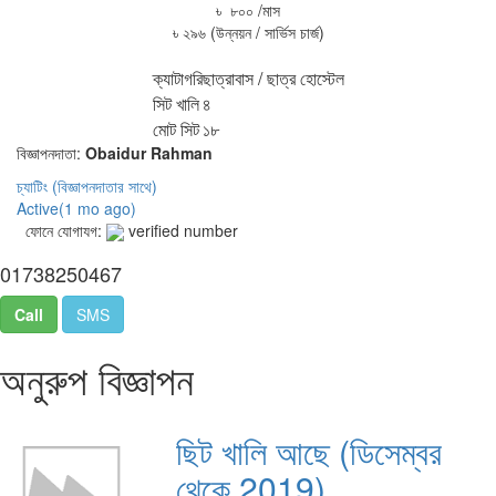
৳ ৮০০ /মাস
৳ ২৯৬ (উন্নয়ন / সার্ভিস চার্জ)
ক্যাটাগরি
ছাত্রাবাস / ছাত্র হোস্টেল
সিট খালি
৪
মোট সিট
১৮
বিজ্ঞাপনদাতা:
Obaidur Rahman
চ্যাটিং
(বিজ্ঞাপনদাতার সাথে)
Active(
1 mo ago
)
ফোনে যোগাযগ:
verified number
01738250467
Call
SMS
অনুরুপ বিজ্ঞাপন
ছিট খালি আছে (ডিসেম্বর
থেকে 2019)