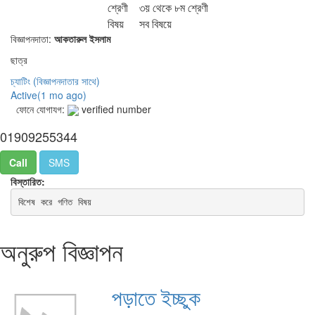
শ্রেণী
৩য় থেকে ৮ম শ্রেণী
বিষয়
সব বিষয়ে
বিজ্ঞাপনদাতা:
আকতারুল ইসলাম
ছাত্র
চ্যাটিং
(বিজ্ঞাপনদাতার সাথে)
Active(
1 mo ago
)
ফোনে যোগাযগ:
verified number
01909255344
Call
SMS
বিস্তারিত:
বিশেষ করে গণিত বিষয়
অনুরুপ বিজ্ঞাপন
পড়াতে ইচ্ছুক