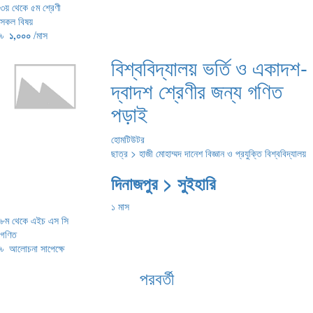
৩য় থেকে ৫ম শ্রেণী
সকল বিষয়
৳
১,০০০
/মাস
বিশ্ববিদ্যালয় ভর্তি ও একাদশ-
দ্বাদশ শ্রেণীর জন্য গণিত
পড়াই
হোমটিউটর
ছাত্র > হাজী মোহাম্মদ দানেশ বিজ্ঞান ও প্রযুক্তি বিশ্ববিদ্যালয়
দিনাজপুর > সুইহারি
১ মাস
৮ম থেকে এইচ এস সি
গণিত
৳
আলোচনা সাপেক্ষে
পরবর্তী