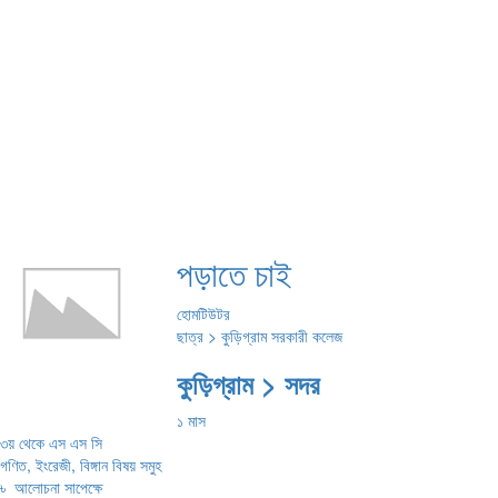
পড়াতে চাই
হোমটিউটর
ছাত্র > কুড়িগ্রাম সরকারী কলেজ
কুড়িগ্রাম > সদর
১ মাস
৩য় থেকে এস এস সি
গণিত, ইংরেজী, বিঙ্গান বিষয় সমুহ
৳
আলোচনা সাপেক্ষে