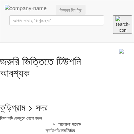
বিজ্ঞাপন দিন ফ্রি
জরুরি ভিত্তিতে টিউশনি
আবশ্যক
কুড়িগ্রাম > সদর
বিজ্ঞাপনটি ফেসবুকে শেয়ার করুন
৳ আলোচনা সাপেক্ষ
ক্যাটাগরি
হোমটিউটর