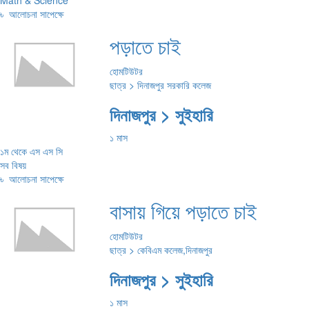
Math & Science
৳
আলোচনা সাপেক্ষে
পড়াতে চাই
হোমটিউটর
ছাত্র > দিনাজপুর সরকারি কলেজ
দিনাজপুর > সুইহারি
১ মাস
১ম থেকে এস এস সি
সব বিষয়
৳
আলোচনা সাপেক্ষে
বাসায় গিয়ে পড়াতে চাই
হোমটিউটর
ছাত্র > কেবিএম কলেজ,দিনাজপুর
দিনাজপুর > সুইহারি
১ মাস