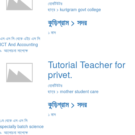
হোমটিউটর
ছাত্র > kurigram govt college
কুড়িগ্রাম > সদর
১ মাস
এস এস সি থেকে এইচ এস সি
ICT And Accounting
৳
আলোচনা সাপেক্ষে
Tutorial Teacher for
privet.
হোমটিউটর
ছাত্র > mother student care
কুড়িগ্রাম > সদর
১ মাস
১ম থেকে এস এস সি
specially batch science
৳
আলোচনা সাপেক্ষে