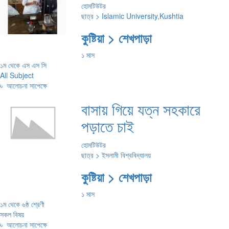
হোমটিউটর
ছাত্র > Islamic University,Kushtia
কুষ্টিয়া > শেখপাড়া
১ মাস
১ম থেকে এস এস সি
All Subject
৳
আলোচনা সাপেক্ষে
বাসায় গিয়ে যত্ন সহকারে
পড়াতে চাই
হোমটিউটর
ছাত্র > ইসলামী বিশ্ববিদ্যালয়
কুষ্টিয়া > শেখপাড়া
১ মাস
১ম থেকে ৬ষ্ঠ শ্রেণী
সকল বিষয়
৳
আলোচনা সাপেক্ষে