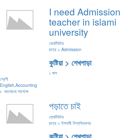
I need Admission
teacher in islami
university
হোমটিউটর
ছাত্র > Admission
কুষ্টিয়া > শেখপাড়া
১ মাস
শ্রেণী
English,Accounting
৳
আলোচনা সাপেক্ষে
পড়াতে চাই
হোমটিউটর
ছাত্র > ইসলামী বিশ্ববিদ্যালয়
কুষ্টিয়া > শেখপাড়া