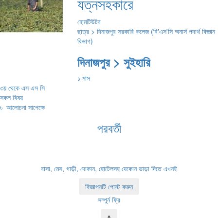
যত্নসহকারে
হোমটিউটর
ছাত্র > দিনাজপুর সরকারি কলেজ (বি'এস'সি অনার্স পদার্থ বিজ্ঞান
বিভাগ)
দিনাজপুর > সুইহারি
১ মাস
৩য় থেকে এস এস সি
সকল বিষয়
৳
আলোচনা সাপেক্ষে
পরবর্তী
বাসা, মেস, গাড়ী, দোকান, হোটেলসহ যেকোন ভাড়া দিতে এখনই
বিজ্ঞাপনটি পোস্ট করুন
সম্পুর্ন ফ্রি
^