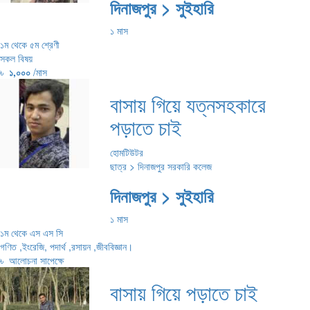
দিনাজপুর > সুইহারি
১ মাস
১ম থেকে ৫ম শ্রেণী
সকল বিষয়
৳
১,০০০
/মাস
বাসায় গিয়ে যত্নসহকারে
পড়াতে চাই
হোমটিউটর
ছাত্র > দিনাজপুর সরকারি কলেজ
দিনাজপুর > সুইহারি
১ মাস
১ম থেকে এস এস সি
গণিত ,ইংরেজি, পদার্থ ,রসায়ন ,জীববিজ্ঞান।
৳
আলোচনা সাপেক্ষে
বাসায় গিয়ে পড়াতে চাই