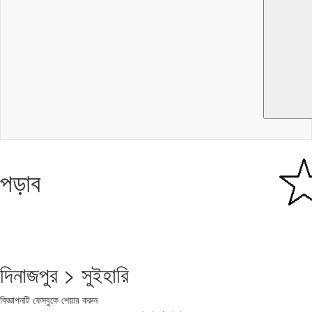
পড়াব
দিনাজপুর > সুইহারি
বিজ্ঞাপনটি ফেসবুকে শেয়ার করুন