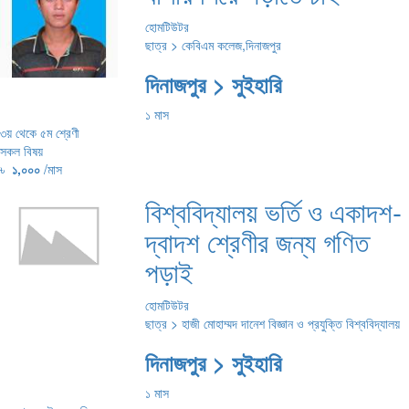
হোমটিউটর
ছাত্র > কেবিএম কলেজ,দিনাজপুর
দিনাজপুর > সুইহারি
১ মাস
৩য় থেকে ৫ম শ্রেণী
সকল বিষয়
৳
১,০০০
/মাস
বিশ্ববিদ্যালয় ভর্তি ও একাদশ-
দ্বাদশ শ্রেণীর জন্য গণিত
পড়াই
হোমটিউটর
ছাত্র > হাজী মোহাম্মদ দানেশ বিজ্ঞান ও প্রযুক্তি বিশ্ববিদ্যালয়
দিনাজপুর > সুইহারি
১ মাস