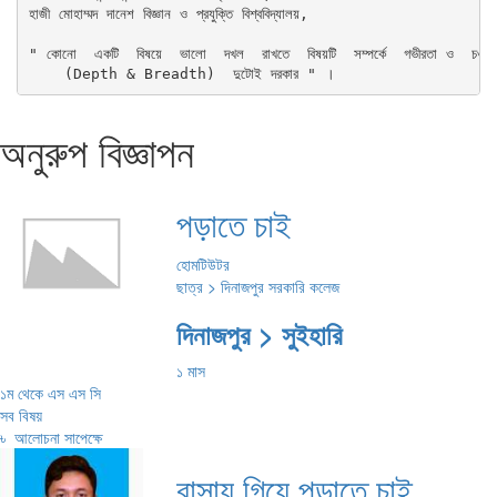
হাজী মোহাম্মদ দানেশ বিজ্ঞান ও প্রযুক্তি বিশ্ববিদ্যালয়,      
" কোনো  একটি  বিষয়ে  ভালো  দখল  রাখতে  বিষয়টি  সম্পর্কে  গভীরতা ও  চওড়া
    (Depth & Breadth)  দুটোই দরকার " ।
অনুরুপ বিজ্ঞাপন
পড়াতে চাই
হোমটিউটর
ছাত্র > দিনাজপুর সরকারি কলেজ
দিনাজপুর > সুইহারি
১ মাস
১ম থেকে এস এস সি
সব বিষয়
৳
আলোচনা সাপেক্ষে
বাসায় গিয়ে পড়াতে চাই