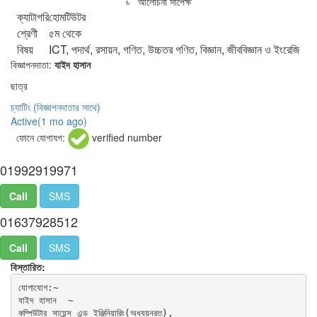
৳ আলোচনা সাপেক্ষ
ক্যাটাগরি
হোমটিউটর
শ্রেণী
৫ম থেকে
বিষয়
ICT, পদার্থ, রসায়ন, গণিত, উচ্চতর গণিত, বিজ্ঞান, জীববিজ্ঞান ও ইংরেজি
বিজ্ঞাপনদাতা:
যাইদ হাসান
ছাত্র
চ্যাটিং
(বিজ্ঞাপনদাতার সাথে)
Active(
1 mo ago
)
ফোনে যোগাযগ:
verified number
01992919971
Call
SMS
01637928512
Call
SMS
বিস্তারিত:
যোগাযোগ:~ 

যাইদ হাসান  ~ 

কম্পিউটার সায়েন্স এন্ড ইঞ্জিনিয়ারিং(অধ্যয়নরত),  
