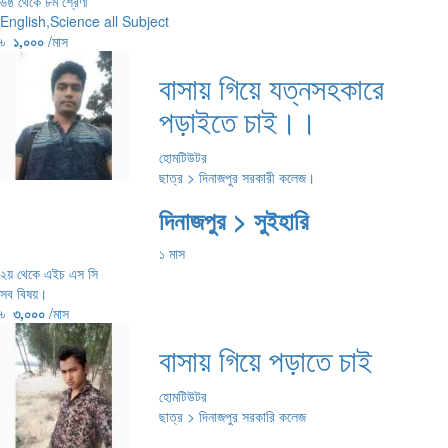
৬ষ্ঠ থেকে ৮ম শ্রেণী
English,Science all Subject
৳
১,০০০
/মাস
বাসায় গিয়ে যত্নসহকারে
পড়াইতে চাই।।
হোমটিউটর
ছাত্র > দিনাজপুর সরকারী কলেজ।
দিনাজপুর > সুইহারি
১ মাস
২য় থেকে এইচ এস সি
সব বিষয়।
৳
৩,০০০
/মাস
বাসায় গিয়ে পড়াতে চাই
হোমটিউটর
ছাত্র > দিনাজপুর সরকারি কলেজ