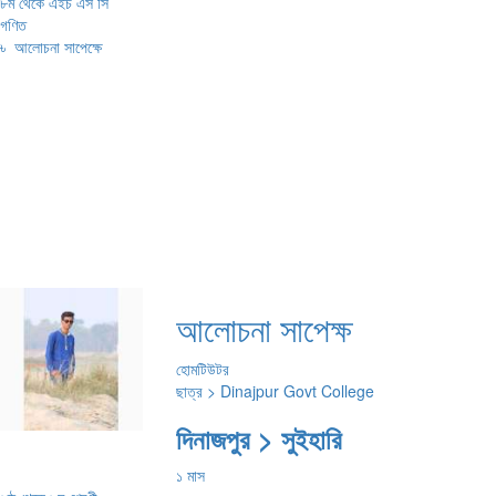
৮ম থেকে এইচ এস সি
গণিত
৳
আলোচনা সাপেক্ষে
আলোচনা সাপেক্ষ
হোমটিউটর
ছাত্র > Dinajpur Govt College
দিনাজপুর > সুইহারি
১ মাস