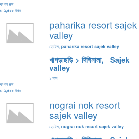
কাপল রুম
৳
১,৫০০
/দিন
paharika resort sajek
valley
হোটেল,
paharika resort sajek valley
খাগড়াছড়ি > দিঘিনালা, Sajek
valley
১ মাস
কাপল রুম
৳
১,৫০০
/দিন
nograi nok resort
sajek valley
হোটেল,
nograi nok resort sajek valley