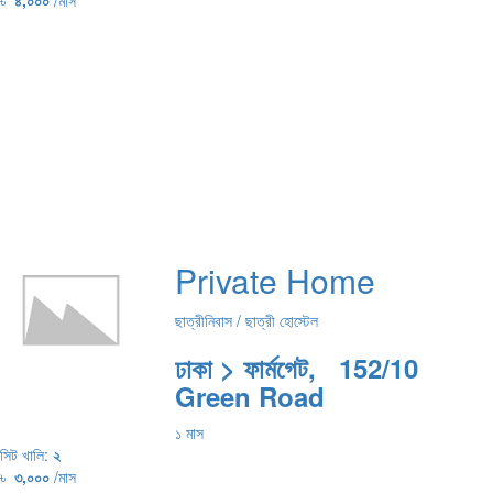
৳
৪,০০০
/মাস
Private Home
ছাত্রীনিবাস / ছাত্রী হোস্টেল
ঢাকা > ফার্মগেট, 152/10
Green Road
১ মাস
সিট খালি:
২
৳
৩,০০০
/মাস