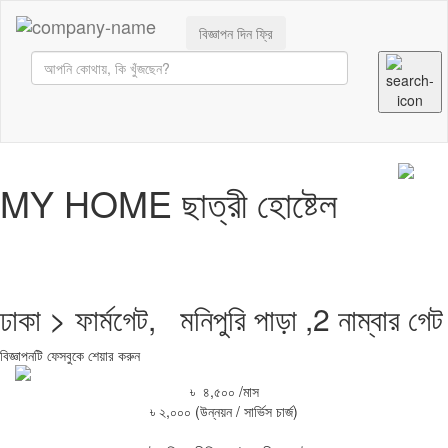
বিজ্ঞাপন দিন ফ্রি
MY HOME ছাত্রী হোষ্টেল
ঢাকা > ফার্মগেট, মনিপুরি পাড়া ,2 নাম্বার গেট
বিজ্ঞাপনটি ফেসবুকে শেয়ার করুন
৳ ৪,৫০০ /মাস
৳ ২,০০০ (উন্নয়ন / সার্ভিস চার্জ)