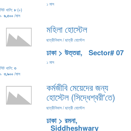
১ মাস
সিট খালি:
৮
(৮)
৳
৬,৫০০
/মাস
মহিলা হোস্টেল
ছাত্রীনিবাস / ছাত্রী হোস্টেল
ঢাকা > উত্তরা, Sector# 07
১ মাস
সিট খালি:
৩
৳
৩,৯০০
/মাস
কর্মজীবি মেয়েদের জন্য
হোস্টেল (সিদ্ধেশ্বরী'তে)
ছাত্রীনিবাস / ছাত্রী হোস্টেল
ঢাকা > রমনা,
Siddheshwary