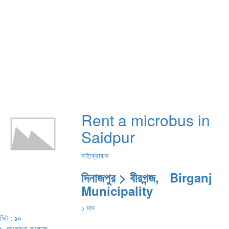
Rent a microbus in
Saidpur
মাইক্রোবাস
দিনাজপুর > বীরগন্জ, Birganj
Municipality
১ মাস
সিট :
১০
৳
আলোচনা সাপেক্ষে