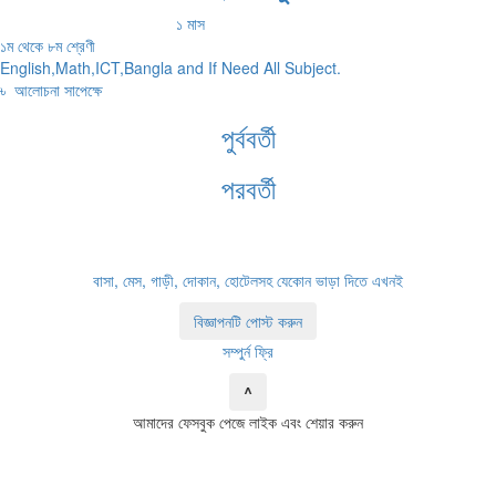
১ মাস
১ম থেকে ৮ম শ্রেণী
English,Math,ICT,Bangla and If Need All Subject.
৳
আলোচনা সাপেক্ষে
পুর্ববর্তী
পরবর্তী
বাসা, মেস, গাড়ী, দোকান, হোটেলসহ যেকোন ভাড়া দিতে এখনই
বিজ্ঞাপনটি পোস্ট করুন
সম্পুর্ন ফ্রি
^
আমাদের ফেসবুক পেজে লাইক এবং শেয়ার করুন