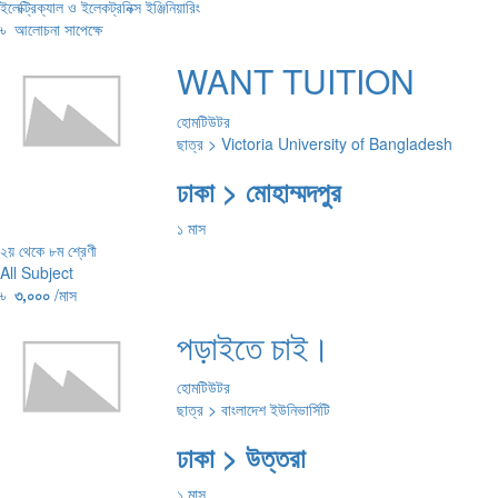
ইলেক্ট্রিক্যাল ও ইলেকট্রনিক্স ইঞ্জিনিয়ারিং
৳
আলোচনা সাপেক্ষে
WANT TUITION
হোমটিউটর
ছাত্র > Victoria University of Bangladesh
ঢাকা > মোহাম্মদপুর
১ মাস
২য় থেকে ৮ম শ্রেণী
All Subject
৳
৩,০০০
/মাস
পড়াইতে চাই।
হোমটিউটর
ছাত্র > বাংলাদেশ ইউনিভার্সিটি
ঢাকা > উত্তরা
১ মাস