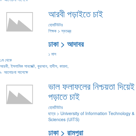
আরবী পড়াইতে চাই
হোমটিউটর
শিক্ষক > স্বতন্ত্র
ঢাকা > আদাবর
১ মাস
১ম থেকে
আরবী, ইসলামিক সাবজেক্ট, কুরআন, হাদীস, কায়দা,
৳
আলোচনা সাপেক্ষে
ভাল ফলাফলের নিশ্চয়তা দিয়েই
পড়াতে চাই
হোমটিউটর
ছাত্র > University of Information Technology &
Sciences (UITS)
ঢাকা > রামপুরা