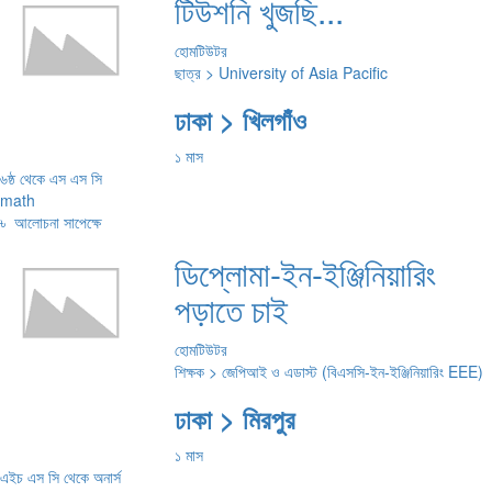
টিউশনি খুজছি...
হোমটিউটর
ছাত্র > University of Asia Pacific
ঢাকা > খিলগাঁও
১ মাস
৬ষ্ঠ থেকে এস এস সি
math
৳
আলোচনা সাপেক্ষে
ডিপ্লোমা-ইন-ইঞ্জিনিয়ারিং
পড়াতে চাই
হোমটিউটর
শিক্ষক > জেপিআই ও এডাস্ট (বিএসসি-ইন-ইঞ্জিনিয়ারিং EEE)
ঢাকা > মিরপুর
১ মাস
এইচ এস সি থেকে অনার্স