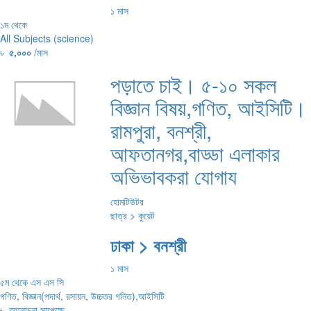
১ মাস
১ম থেকে
All Subjects (science)
৳
৫,০০০
/মাস
পড়াতে চাই। ৫-১০ সকল
বিজ্ঞান বিষয়,গণিত, আইসিটি।
রামপুরা, বনশ্রী,
আফতানগর,বাড্ডা এলাকার
অভিভাবকরা যোগায
হোমটিউটর
ছাত্র > কুয়েট
ঢাকা > বনশ্রী
১ মাস
৫ম থেকে এস এস সি
গণিত, বিজ্ঞান(পদার্থ, রসায়ন, উচ্চতর গনিত),আইসিটি
৳
আলোচনা সাপেক্ষে