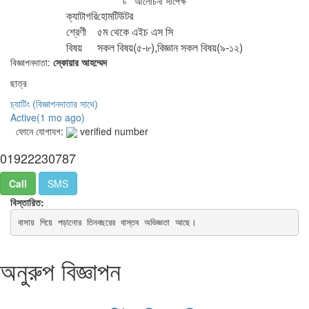
৳ আলোচনা সাপেক্ষ
ক্যাটাগরি
হোমটিউটর
শ্রেণী
৫ম থেকে এইচ এস সি
বিষয়
সকল বিষয়(৫-৮),বিজ্ঞান সকল বিষয়(৯-১২)
বিজ্ঞাপনদাতা:
স্কোয়ার আহম্মেদ
ছাত্র
চ্যাটিং
(বিজ্ঞাপনদাতার সাথে)
Active(
1 mo ago
)
ফোনে যোগাযগ:
verified number
01922230787
Call
SMS
বিস্তারিত:
বাসায় গিয়ে পড়ানোর তিনবছরের বাস্তব অভিজ্ঞতা আছে।
অনুরুপ বিজ্ঞাপন