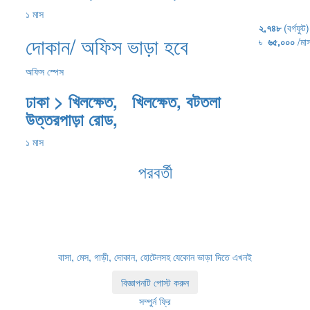
১ মাস
২,৭৪৮
(বর্গফুট)
দোকান/ অফিস ভাড়া হবে
৳
৬৫,০০০
/মা
অফিস স্পেস
ঢাকা > খিলক্ষেত, খিলক্ষেত, বটতলা
উত্তরপাড়া রোড,
১ মাস
পরবর্তী
বাসা, মেস, গাড়ী, দোকান, হোটেলসহ যেকোন ভাড়া দিতে এখনই
বিজ্ঞাপনটি পোস্ট করুন
সম্পুর্ন ফ্রি