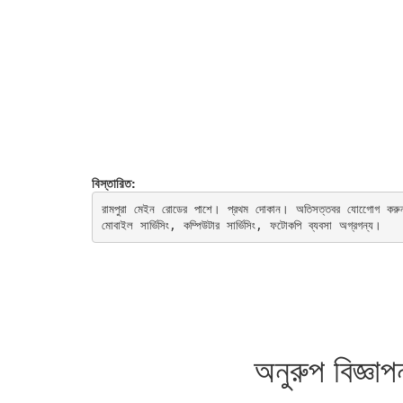
বিস্তারিত:
রামপুরা মেইন রোডের পাশে। প্রথম দোকান। অতিসত্তবর যোগেোগ করু
মোবাইল সার্ভিসিং, কম্পিউটার সার্ভিসিং, ফটোকপি ব্যবসা অগ্রগন্য।
অনুরুপ বিজ্ঞাপ