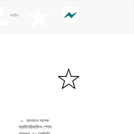
লগইন
৳ আলোচনা সাপেক্ষ
ক্যাটাগরি
অফিস স্পেস
আয়তন
৪০ (বর্গফুট)