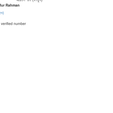
ifur Rahman
াথে)
verified number