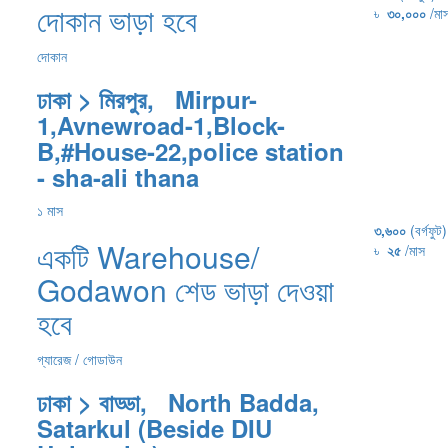
দোকান ভাড়া হবে
৳
৩০,০০০
/মা
দোকান
ঢাকা > মিরপুর, Mirpur-
1,Avnewroad-1,Block-
B,#House-22,police station
- sha-ali thana
১ মাস
৩,৬০০
(বর্গফুট)
একটি Warehouse/
৳
২৫
/মাস
Godawon শেড ভাড়া দেওয়া
হবে
গ্যারেজ / গোডাউন
ঢাকা > বাড্ডা, North Badda,
Satarkul (Beside DIU