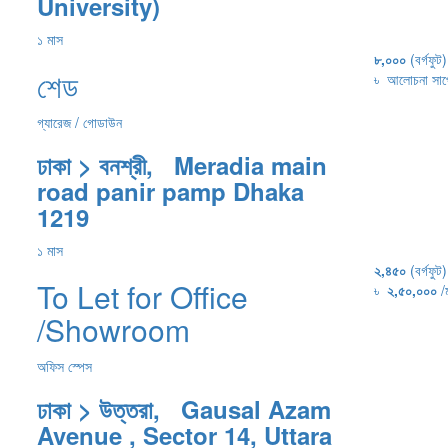
University)
১ মাস
৮,০০০
(বর্গফুট)
শেড
৳
আলোচনা সাপে
গ্যারেজ / গোডাউন
ঢাকা > বনশ্রী, Meradia main
road panir pamp Dhaka
1219
১ মাস
২,৪৫০
(বর্গফুট)
To Let for Office
৳
২,৫০,০০০
/
/Showroom
অফিস স্পেস
ঢাকা > উত্তরা, Gausal Azam
Avenue , Sector 14, Uttara