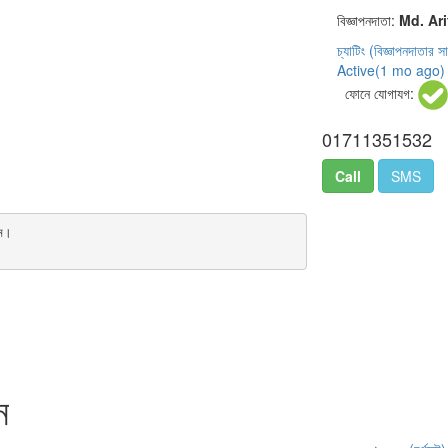
বিজ্ঞাপনদাতা:
Md. Ar
চ্যাটিং
(বিজ্ঞাপনদাতার স
Active(
1 mo ago
)
ফোনে যোগাযগ:
01711351532
Call
SMS
ন।

ন