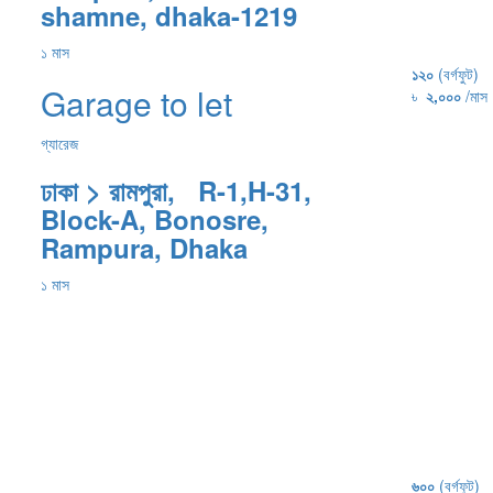
shamne, dhaka-1219
১ মাস
১২০
(বর্গফুট)
Garage to let
৳
২,০০০
/মাস
গ্যারেজ
ঢাকা > রামপুরা, R-1,H-31,
Block-A, Bonosre,
Rampura, Dhaka
১ মাস
৬০০
(বর্গফুট)