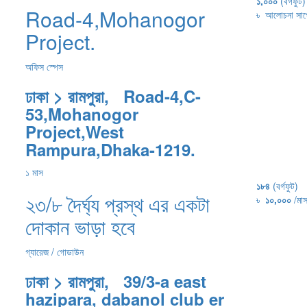
১,০০০
(বর্গফুট)
Road-4,Mohanogor
৳
আলোচনা সাপে
Project.
অফিস স্পেস
ঢাকা > রামপুরা, Road-4,C-
53,Mohanogor
Project,West
Rampura,Dhaka-1219.
১ মাস
১৮৪
(বর্গফুট)
২৩/৮ দৈর্ঘ্য প্রস্থ এর একটা
৳
১০,০০০
/মা
দোকান ভাড়া হবে
গ্যারেজ / গোডাউন
ঢাকা > রামপুরা, 39/3-a east
hazipara, dabanol club er