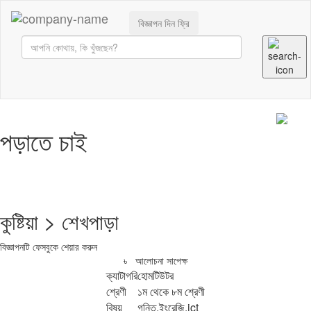
বিজ্ঞাপন দিন ফ্রি
পড়াতে চাই
কুষ্টিয়া > শেখপাড়া
বিজ্ঞাপনটি ফেসবুকে শেয়ার করুন
৳ আলোচনা সাপেক্ষ
ক্যাটাগরি
হোমটিউটর
শ্রেণী
১ম থেকে ৮ম শ্রেণী
বিষয়
গনিত,ইংরেজি,ict