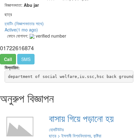
বিজ্ঞাপনদাতা:
Abu jar
ছাত্র
চ্যাটিং
(বিজ্ঞাপনদাতার সাথে)
Active(
1 mo ago
)
ফোনে যোগাযগ:
verified number
01722616874
Call
SMS
বিস্তারিত:
department of social welfare,iu.ssc,hsc back ground 
অনুরুপ বিজ্ঞাপন
বাসায় গিয়ে পড়ানো হয়
হোমটিউটর
ছাত্র > ইসলামী বিশ্ববিদ্যালয়, কুষ্টিয়া