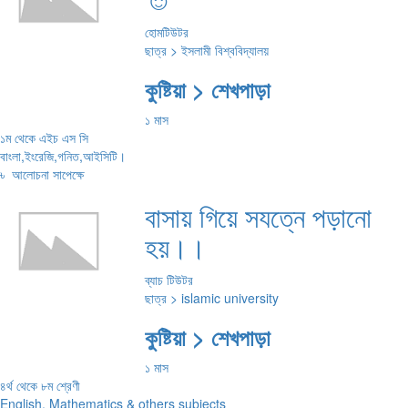
হোমটিউটর
ছাত্র > ইসলামী বিশ্ববিদ্যালয়
কুষ্টিয়া > শেখপাড়া
১ মাস
১ম থেকে এইচ এস সি
বাংলা,ইংরেজি,গনিত,আইসিটি।
৳
আলোচনা সাপেক্ষে
বাসায় গিয়ে সযত্নে পড়ানো
হয়।।
ব্যাচ টিউটর
ছাত্র > islamic university
কুষ্টিয়া > শেখপাড়া
১ মাস
৪র্থ থেকে ৮ম শ্রেণী
English, Mathematics & others subjects