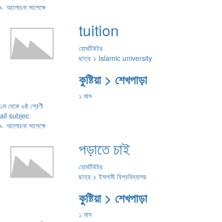
৳
আলোচনা সাপেক্ষে
tuition
হোমটিউটর
ছাত্র > Islamic university
কুষ্টিয়া > শেখপাড়া
১ মাস
১ম থেকে ৬ষ্ঠ শ্রেণী
all subjec
৳
আলোচনা সাপেক্ষে
পড়াতে চাই
হোমটিউটর
ছাত্র > ইসলামী বিশ্ববিদ্যালয়
কুষ্টিয়া > শেখপাড়া
১ মাস