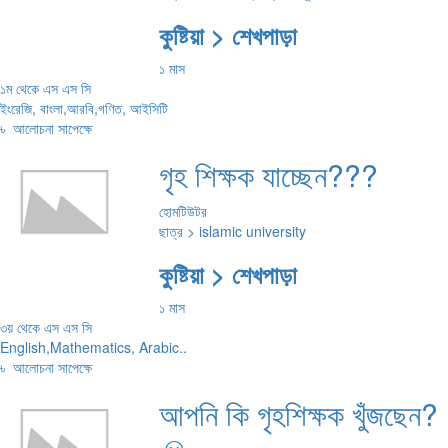
কুষ্টিয়া > শেখপাড়া
১ মাস
১ম থেকে এস এস সি
ইংরেজি, বাংলা,আরবি,গণিত, আইসিটি
৳
আলোচনা সাপেক্ষে
গৃহ শিক্ষক যাচ্ছেন???
হোমটিউটর
ছাত্র > islamic university
কুষ্টিয়া > শেখপাড়া
১ মাস
৩য় থেকে এস এস সি
English,Mathematics, Arabic..
৳
আলোচনা সাপেক্ষে
আপনি কি গৃহশিক্ষক খুঁজছেন?
☺