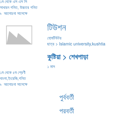
১ম থেকে এস এস সি
সাধারন গনিত, উচ্চতর গনিত
৳
আলোচনা সাপেক্ষে
টিউশন
হোমটিউটর
ছাত্র > Islamic university,kushtia
কুষ্টিয়া > শেখপাড়া
১ মাস
১ম থেকে ৫ম শ্রেণী
বাংলা,ইংরেজি,গনিত
৳
আলোচনা সাপেক্ষে
পুর্ববর্তী
পরবর্তী