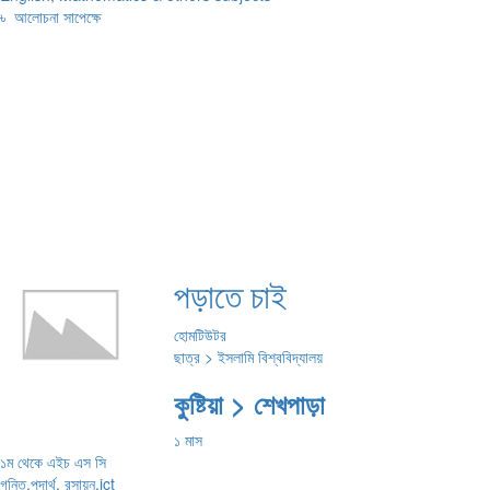
৳
আলোচনা সাপেক্ষে
পড়াতে চাই
হোমটিউটর
ছাত্র > ইসলামি বিশ্ববিদ্যালয়
কুষ্টিয়া > শেখপাড়া
১ মাস
১ম থেকে এইচ এস সি
গনিত,পদার্থ, রসায়ন,ict