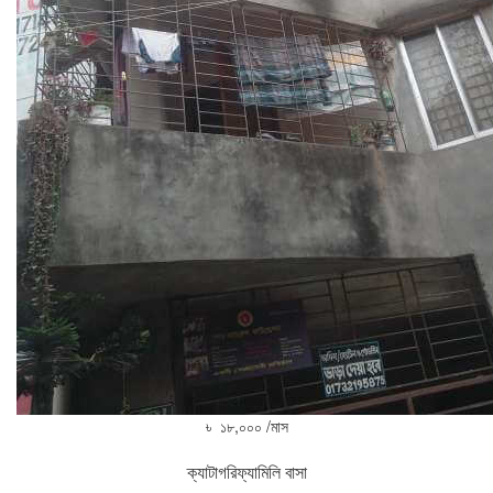
৳ ১৮,০০০ /মাস
ক্যাটাগরি
ফ্যামিলি বাসা