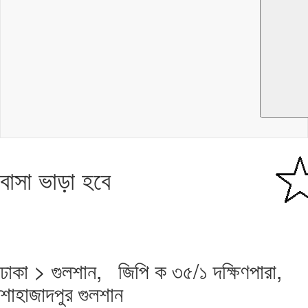
বাসা ভাড়া হবে
ঢাকা > গুলশান, জিপি ক ৩৫/১ দক্ষিণপারা,
শাহাজাদপুর গুলশান