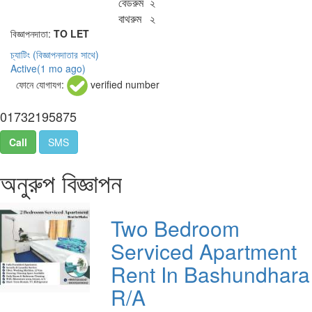
বেডরুম
২
বাথরুম
২
বিজ্ঞাপনদাতা:
TO LET
চ্যাটিং
(বিজ্ঞাপনদাতার সাথে)
Active(
1 mo ago
)
ফোনে যোগাযগ:
verified number
01732195875
Call
SMS
অনুরুপ বিজ্ঞাপন
Two Bedroom
Serviced Apartment
Rent In Bashundhara
R/A