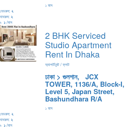
১ মাস
বেডরুম:
২
বাথরুম:
২
৳
১
/মাস
2 BHK Serviced
Studio Apartment
Rent In Dhaka
অ্যাপার্টমেন্ট / ফ্লাট
ঢাকা > গুলশান, JCX
TOWER, 1136/A, Block-I,
Level 5, Japan Street,
Bashundhara R/A
১ মাস
বেডরুম:
২
বাথরুম:
২
৳
১
/মাস