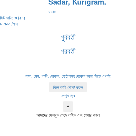
Sadar, Kurigram.
১ মাস
সিট খালি:
৩
(৫০)
৳
৭০০
/মাস
পুর্ববর্তী
পরবর্তী
বাসা, মেস, গাড়ী, দোকান, হোটেলসহ যেকোন ভাড়া দিতে এখনই
বিজ্ঞাপনটি পোস্ট করুন
সম্পুর্ন ফ্রি
^
আমাদের ফেসবুক পেজে লাইক এবং শেয়ার করুন