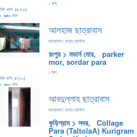
১ মাস
সিট খালি:
১২
(৩৬)
৳
৬৫০
/মাস
আলহাজ ছাত্রাবাস
ছাত্রাবাস / ছাত্র হোস্টেল
রংপুর > মডার্ন মোর, parker
mor, sordar para
১ মাস
সিট খালি:
৫
(৩০)
৳
৬০০
/মাস
আবদুল্লাহ ছাত্রাবাস
ছাত্রাবাস / ছাত্র হোস্টেল
কুড়িগ্রাম > সদর, Collage
Para (TaltolaA) Kurigram