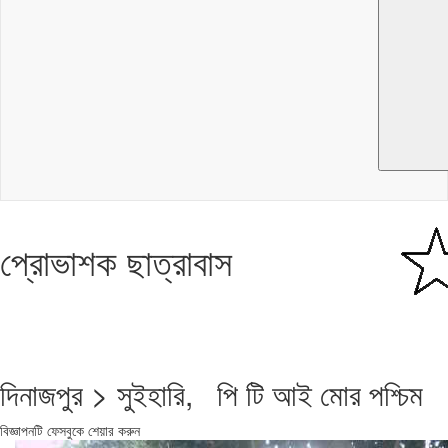
প্রোভাশক ছাত্রাবাস
দিনাজপুর > সুইহারি, পি টি আই মোর পশ্চিম
বিজ্ঞাপনটি ফেসবুকে শেয়ার করুন