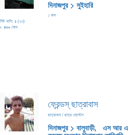
দিনাজপুর > সুইহারি
১ মাস
সিট খালি:
১
(২৩)
৳
৫০০
/মাস
ফ্রেন্ডস্ ছাত্রাবাস
ছাত্রাবাস / ছাত্র হোস্টেল
দিনাজপুর > বালুবাড়ী, এস আর এ