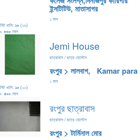
কলেজ সংলগ্ন,দিনাজপুর কারিগরি
ইন্সটিটিউ, মাতাসাগর
১ মাস
সিট খালি:
১০
(২৬)
৳
৮০০
/মাস
Jemi House
ছাত্রাবাস / ছাত্র হোস্টেল
রংপুর > লালবাগ, Kamar para
১ মাস
সিট খালি:
১০
(২০)
৳
৫০০
/মাস
রংপুর ছাত্রাবাস
ছাত্রাবাস / ছাত্র হোস্টেল
রংপুর > টার্মিনাল মোর