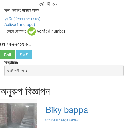
মোট সিট
৩০
বিজ্ঞাপনদাতা:
সাইদুল আলম
চ্যাটিং
(বিজ্ঞাপনদাতার সাথে)
Active(
1 mo ago
)
ফোনে যোগাযগ:
verified number
01746642080
Call
SMS
বিস্তারিত:
ওয়াইফাই আছে
অনুরুপ বিজ্ঞাপন
Biky bappa
ছাত্রাবাস / ছাত্র হোস্টেল