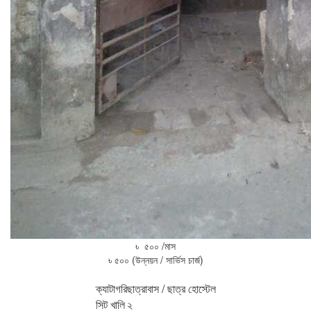
৳ ৫০০ /মাস
৳ ৫০০ (উন্নয়ন / সার্ভিস চার্জ)
ক্যাটাগরি
ছাত্রাবাস / ছাত্র হোস্টেল
সিট খালি
২